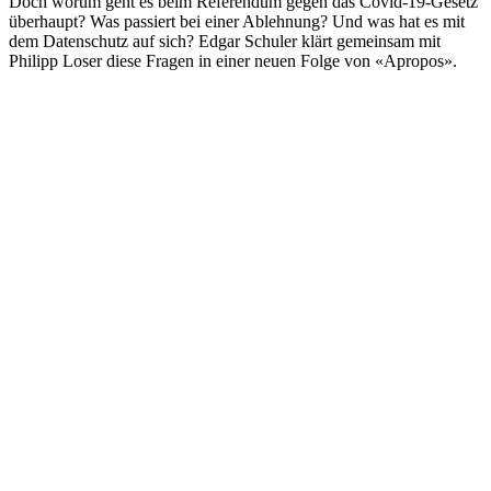
Doch worum geht es beim Referendum gegen das Covid-19-Gesetz
überhaupt? Was passiert bei einer Ablehnung? Und was hat es mit
dem Datenschutz auf sich? Edgar Schuler klärt gemeinsam mit
Philipp Loser diese Fragen in einer neuen Folge von «Apropos».